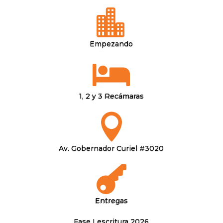

Empezando

1, 2 y 3 Recámaras

Av. Gobernador Curiel #3020

Entregas
Fase I escritura 2026