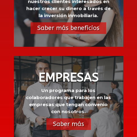
nuestros clientes interesados en
hacer crecer su dinero a través de
la inversión inmobiliaria.
Saber más beneficios
EMPRESAS
Un programa para los
colaboradores que trabajen en las
empresas que tengan convenio
con nosotros.
Saber más