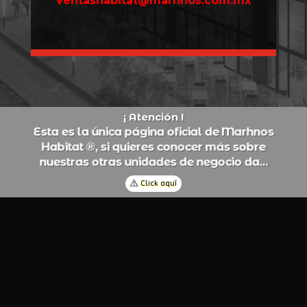
ventashabitat@marhnos.com.mx
¡ Atención !
E
s
t
a
e
s
l
a
ú
n
i
c
a
p
á
g
i
n
a
o
f
i
c
i
a
l
d
e
M
a
r
h
n
o
s
H
a
b
i
t
a
t
®
,
s
i
q
u
i
e
r
e
s
c
o
n
o
c
e
r
m
á
s
s
o
b
r
e
n
u
e
s
t
r
a
s
o
t
r
a
s
u
n
i
d
a
d
e
s
d
e
n
e
g
o
c
i
o
d
a
.
.
.
Click aquí