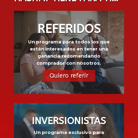
REFERIDOS
Un programa para todos los que
están interesados en tener una
ganancia recomendando
comprador con nosotros.
Quiero referir
INVERSIONISTAS
Un programa exclusivo para