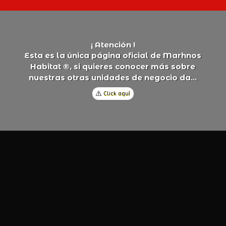
¡ Atención !
E
s
t
a
e
s
l
a
ú
n
i
c
a
p
á
g
i
n
a
o
f
i
c
i
a
l
d
e
M
a
r
h
n
o
s
H
a
b
i
t
a
t
®
,
s
i
q
u
i
e
r
e
s
c
o
n
o
c
e
r
m
á
s
s
o
b
r
e
n
u
e
s
t
r
a
s
o
t
r
a
s
u
n
i
d
a
d
e
s
d
e
n
e
g
o
c
i
o
d
a
.
.
.
Click aquí