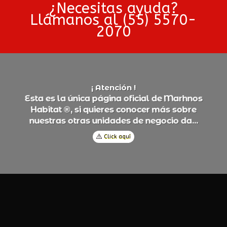
¿Necesitas ayuda?
Llámanos al (55) 5570-
2070
¡ Atención !
E
s
t
a
e
s
l
a
ú
n
i
c
a
p
á
g
i
n
a
o
f
i
c
i
a
l
d
e
M
a
r
h
n
o
s
H
a
b
i
t
a
t
®
,
s
i
q
u
i
e
r
e
s
c
o
n
o
c
e
r
m
á
s
s
o
b
r
e
n
u
e
s
t
r
a
s
o
t
r
a
s
u
n
i
d
a
d
e
s
d
e
n
e
g
o
c
i
o
d
a
.
.
.
Click aquí