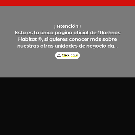
¡ Atención !
M
E
a
a
a
p
á
g
a
o
a
d
a
e
ú
n
n
e
h
n
s
s
c
c
s
r
t
l
f
l
i
i
i
i
o
m
®
H
a
b
a
q
o
o
á
o
b
u
e
e
n
e
e
s
s
c
c
s
s
r
r
r
t
t
i
,
i
i
a
o
a
d
a
d
d
g
o
o
d
a
n
u
e
u
e
e
n
e
s
s
s
s
c
r
r
t
t
i
i
.
.
.
n
Click aquí