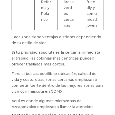
Refor
áreas
frien
ma y
verd
dly y
Pola
es
comu
nco
cerca
nidad
nas
joven
Cada zona tiene ventajas distintas dependiendo
de tu estilo de vida.
Si tu prioridad absoluta es la cercanía inmediata
al trabajo, las colonias más céntricas pueden
ofrecer traslados más cortos.
Pero si buscas equilibrar ubicación, calidad de
vida y costo, otras zonas cercanas empiezan a
competir fuerte dentro de las mejores zonas para
vivir con mascota en CDMX.
Aquí es donde algunas microzonas de
Azcapotzalco empiezan a llamar la atención.