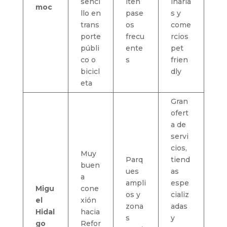
senci
iten
inaria
moc
llo en
pase
s y
trans
os
come
porte
frecu
rcios
públi
ente
pet
co o
s
frien
bicicl
dly
eta
Gran
ofert
a de
servi
cios,
Muy
Parq
tiend
buen
ues
as
a
ampli
espe
Migu
cone
os y
cializ
el
xión
zona
adas
Hidal
hacia
s
y
go
Refor