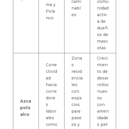
cami
comu
ma y
nabl
nidad
Pola
es
activ
nco
a de
dueñ
os de
masc
otas
Zona
Creci
Cone
s
mien
ctivid
resid
to de
ad
encia
desar
hacia
les
rollos
corre
con
nuev
dore
espa
os
Azca
s
cios
con
potz
labor
para
amen
alco
ales
pase
idade
como
os y
s pet