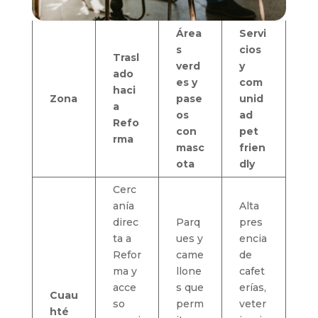
Área
Servi
s
cios
Trasl
verd
y
ado
es y
com
haci
Zona
pase
unid
a
os
ad
Refo
con
pet
rma
masc
frien
ota
dly
Cerc
anía
Alta
direc
Parq
pres
ta a
ues y
encia
Refor
came
de
ma y
llone
cafet
acce
s que
erías,
Cuau
so
perm
veter
hté