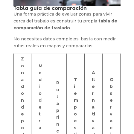
Tabla guía de comparación
Una forma práctica de evaluar zonas para vivir
cerca del trabajo es construir tu propia
tabla de
comparación de traslado
.
No necesitas datos complejos: basta con medir
rutas reales en mapas y compararlas.
Z
o
M
n
e
A
a
d
T
lt
O
R
d
i
i
e
b
u
o
o
e
r
s
t
n
d
m
n
e
a
d
e
p
a
r
p
e
t
o
ti
v
ri
p
r
e
v
a
n
o
a
s
a
c
c