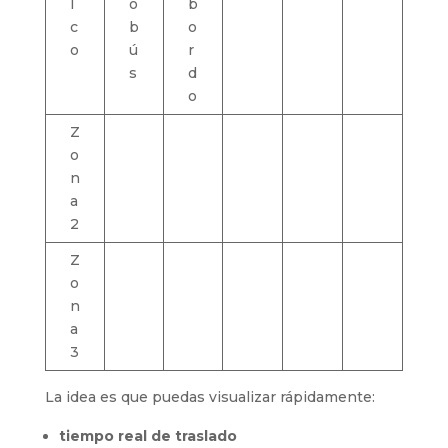
l
o
b
c
b
o
o
ú
r
s
d
o
Z
o
n
a
2
Z
o
n
a
3
La idea es que puedas visualizar rápidamente:
tiempo real de traslado