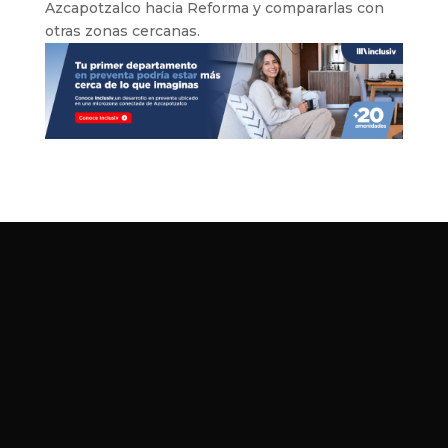
Azcapotzalco hacia Reforma y compararlas con
otras zonas cercanas.